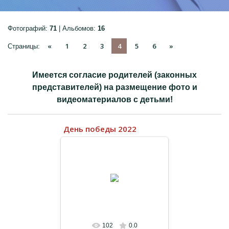
Фотографий:
71
| Альбомов:
16
«
1
2
3
4
5
6
»
Страницы
:
ПРЕДМЕТНО-
ПРОСТРАНСТВЕННАЯ
Имеется согласие родителей (законных
СРЕДА
представителей) на размещение фото и
ДЕТЯМ
видеоматериалов с детьми!
РОДИТЕЛЯМ
День победы 2022
КОЛЛЕГАМ
ГОСТЕВАЯ КНИГА
04.10.2022
ФОТО
ВИДЕО
КОНТАКТЫ
102
0.0