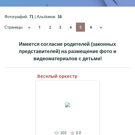
Фотографий:
71
| Альбомов:
16
«
1
2
3
4
5
6
»
Страницы
:
ПРЕДМЕТНО-
ПРОСТРАНСТВЕННАЯ
Имеется согласие родителей (законных
СРЕДА
представителей) на размещение фото и
ДЕТЯМ
видеоматериалов с детьми!
РОДИТЕЛЯМ
Веселый оркестр
КОЛЛЕГАМ
ГОСТЕВАЯ КНИГА
13.07.2022
ФОТО
ВИДЕО
КОНТАКТЫ
102
0.0