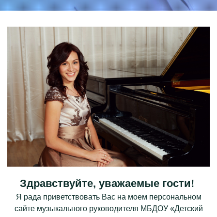
ПРЕДМЕТНО-
ПРОСТРАНСТВЕННАЯ
СРЕДА
ДЕТЯМ
РОДИТЕЛЯМ
КОЛЛЕГАМ
ГОСТЕВАЯ КНИГА
ФОТО
Здравствуйте, уважаемые гости!
ВИДЕО
Я рада приветствовать Вас на моем персональном
КОНТАКТЫ
сайте музыкального руководителя МБДОУ «Детский