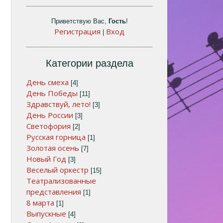
Приветствую Вас
,
Гость
!
Регистрация
Вход
|
Категории раздела
День смеха
[4]
День Победы
[11]
Здравствуй, лето!
[3]
День России
[3]
Светофория
[2]
Русская горница
[1]
Золотая осень
[7]
Новый Год
[3]
Веселый оркестр
[15]
Театрализованные
представления
[1]
8 марта
[1]
Выпускные
[4]