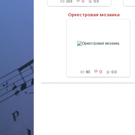
0
103
0.0
Оркестровая мозаика
11.08.2023
0
90
0.0