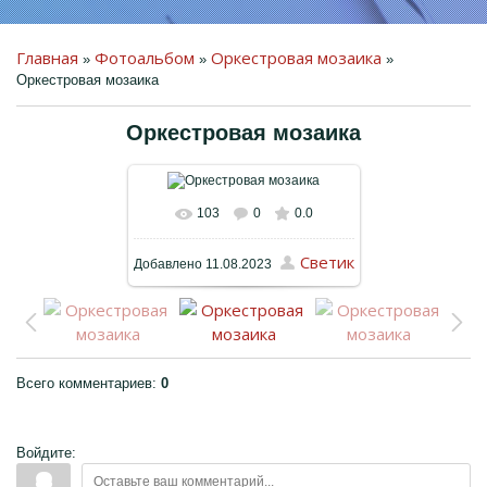
Главная
Фотоальбом
Оркестровая мозаика
»
»
»
Оркестровая мозаика
Оркестровая мозаика
ПРЕДМЕТНО-
ПРОСТРАНСТВЕННАЯ
СРЕДА
ДЕТЯМ
103
0
0.0
В реальном размере
РОДИТЕЛЯМ
Cветик
Добавлено
11.08.2023
1024x768
/ 229.4Kb
КОЛЛЕГАМ
ГОСТЕВАЯ КНИГА
ФОТО
Всего комментариев
:
0
ВИДЕО
Войдите:
КОНТАКТЫ