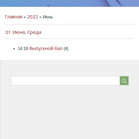
Главная
2022
»
»
Июнь
01 Июня, Среда
ПРЕДМЕТНО-
ПРОСТРАНСТВЕННАЯ
Выпускной бал
14:19
(4)
СРЕДА
ДЕТЯМ
РОДИТЕЛЯМ
КОЛЛЕГАМ
ГОСТЕВАЯ КНИГА
ФОТО
ВИДЕО
КОНТАКТЫ