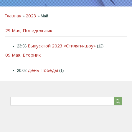
Главная
2023
»
»
Май
29 Мая, Понедельник
ПРЕДМЕТНО-
ПРОСТРАНСТВЕННАЯ
Выпускной 2023 «Стиляги-шоу»
23:56
(12)
СРЕДА
09 Мая, Вторник
ДЕТЯМ
РОДИТЕЛЯМ
День Победы
20:02
(1)
КОЛЛЕГАМ
ГОСТЕВАЯ КНИГА
ФОТО
ВИДЕО
КОНТАКТЫ