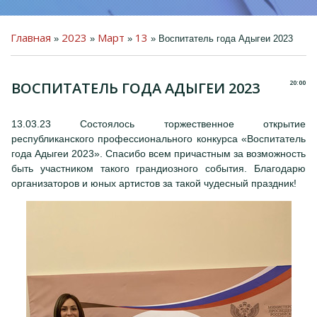
Главная
2023
Март
13
»
»
»
» Воспитатель года Адыгеи 2023
20:00
ВОСПИТАТЕЛЬ ГОДА АДЫГЕИ 2023
ПРЕДМЕТНО-
ПРОСТРАНСТВЕННАЯ
СРЕДА
13.03.23 Состоялось торжественное открытие
ДЕТЯМ
республиканского профессионального конкурса «Воспитатель
года Адыгеи 2023». Спасибо всем причастным за возможность
РОДИТЕЛЯМ
быть участником такого грандиозного события. Благодарю
организаторов и юных артистов за такой чудесный праздник!
КОЛЛЕГАМ
ГОСТЕВАЯ КНИГА
ФОТО
ВИДЕО
КОНТАКТЫ