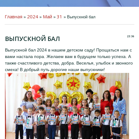
Главная
2024
Май
31
»
»
»
» Выпускной бал
23:36
ВЫПУСКНОЙ БАЛ
ПРЕДМЕТНО-
ПРОСТРАНСТВЕННАЯ
Выпускной бал 2024 в нашем детском саду! Прощаться нам с
СРЕДА
вами настала пора. Желаем вам в будущем только успеха. А
ДЕТЯМ
также счастливого детства, добра. Веселья, улыбок и звонкого
смеха! В добрый путь дорогие наши выпускники!
РОДИТЕЛЯМ
КОЛЛЕГАМ
ГОСТЕВАЯ КНИГА
ФОТО
ВИДЕО
КОНТАКТЫ