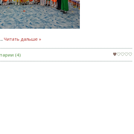
Читать дальше »
...
арии (4)