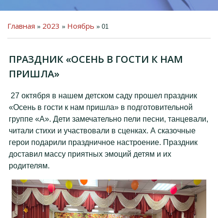
Главная
2023
Ноябрь
»
»
»
01
ПРАЗДНИК «ОСЕНЬ В ГОСТИ К НАМ
ПРЕДМЕТНО-
ПРОСТРАНСТВЕННАЯ
ПРИШЛА»
СРЕДА
ДЕТЯМ
27 октября в нашем детском саду прошел праздник
«Осень в гости к нам пришла» в подготовительной
РОДИТЕЛЯМ
группе «А». Дети замечательно пели песни, танцевали,
читали стихи и участвовали в сценках. А сказочные
КОЛЛЕГАМ
герои подарили праздничное настроение. Праздник
ГОСТЕВАЯ КНИГА
доставил массу приятных эмоций детям и их
родителям.
ФОТО
ВИДЕО
КОНТАКТЫ