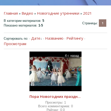
Главная
Видео
Новогодние утренники
2021
»
»
»
В категории материалов
:
5
1
Страницы
:
Показано материалов
:
1-5
ПРЕДМЕТНО-
ПРОСТРАНСТВЕННАЯ
Дате
Названию
Рейтингу
Сортировать по
:
·
↓
·
·
·
СРЕДА
Просмотрам
ДЕТЯМ
4 г. назад
РОДИТЕЛЯМ
КОЛЛЕГАМ
ГОСТЕВАЯ КНИГА
ФОТО
Пора Новогодних праздников 2021
ВИДЕО
Просмотры:
1
КОНТАКТЫ
Всего комментариев:
0
Рейтинг:
0.0