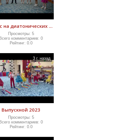
Вальс на диатонических колокольчиках. Муз. рук. Овсянникова М.В.
Просмотры:
5
Всего комментариев:
0
Рейтинг:
0.0
3 г. назад
Выпускной 2023
Просмотры:
5
Всего комментариев:
0
Рейтинг:
0.0