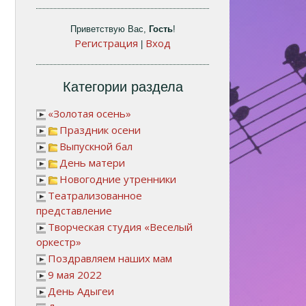
Приветствую Вас
,
Гость
!
Регистрация
Вход
|
Категории раздела
«Золотая осень»
Праздник осени
Выпускной бал
День матери
Новогодние утренники
Театрализованное
представление
Творческая студия «Веселый
оркестр»
Поздравляем наших мам
9 мая 2022
День Адыгеи