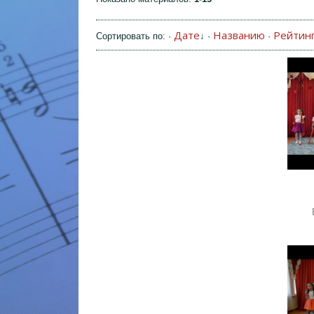
Дате
Названию
Рейтин
Сортировать по
:
·
↓
·
·